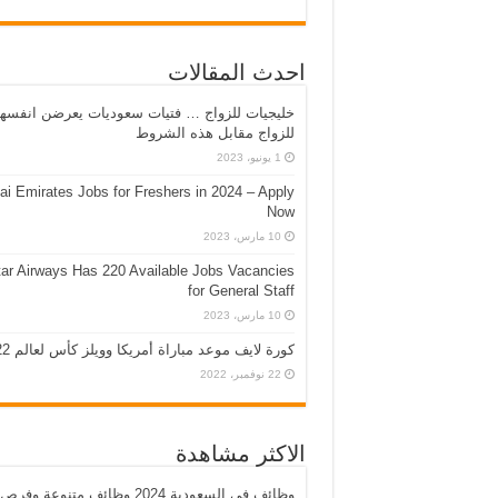
احدث المقالات
خليجيات للزواج … فتيات سعوديات يعرضن انفسه
للزواج مقابل هذه الشروط
1 يونيو، 2023
ai Emirates Jobs for Freshers in 2024 – Apply
Now
10 مارس، 2023
ar Airways Has 220 Available Jobs Vacancies
for General Staff
10 مارس، 2023
كورة لايف موعد مباراة أمريكا وويلز كأس لعالم 2022
22 نوفمبر، 2022
الاكثر مشاهدة
وظائف في السعودية 2024 وظائف متنوعة وفرص