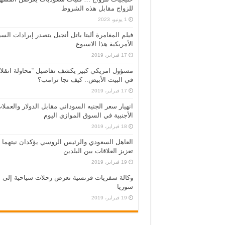
للزواج مقابل هذه الشروط
1 يونيو، 2023
فيلم المغامرة أليتا‭ ‬باتل أنجيل يتصدر إيرادات ال
الأمريكية هذا الاسبوع
17 فبراير، 2019
مسؤول امريكي كبير يكشف تفاصيل “محاولة انقلا
في البيت الأبيض.. كيف نجا ترامب؟
17 فبراير، 2019
انهيار سعر الجنيه السوداني مقابل الدولار والعملا
الأجنبية في السوق الموازي اليوم
18 فبراير، 2019
العاهل السعودي والرئيس الروسي يؤكدان نيتهما
تعزيز العلاقات بين البلدين
19 فبراير، 2019
وكالة سفريات فرنسية تعرض رحلات سياحية إلى
سوريا
19 فبراير، 2019