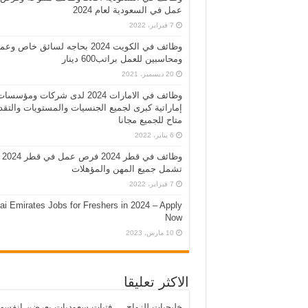
عمل في السعودية لعام 2024
7 فبراير، 2022
وظائف في الكويت 2024 بحاجه لسائق خاص وع
ومحاسبين للعمل براتب600 دينار
20 ديسمبر، 2021
وظائف في الامارات 2024 لدى شركات ومؤسسا
إماراتية كبرى لجميع الجنسيات والمستويات والتقد
متاح للجميع مجانا
6 يناير، 2022
وظائف في قطر 2024 فرص عمل في قطر 2024
تشمل جميع المهن والمؤهلات
7 فبراير، 2022
ai Emirates Jobs for Freshers in 2024 – Apply
Now
10 مارس، 2023
الاكثر تعليقا
خليجيات للزواج … فتيات سعوديات يعرضن انفسه