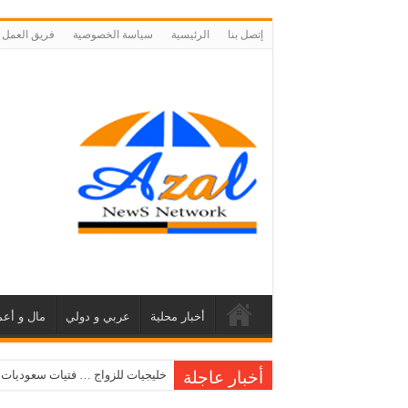
إتصل بنا
الرئيسية
سياسة الخصوصية
فريق العمل
أخبار محلية
عربي و دولي
مال و أعم
أخبار عاجلة
خليجيات للزواج … فتيات سعوديات