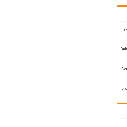
ن
Dub
Qat