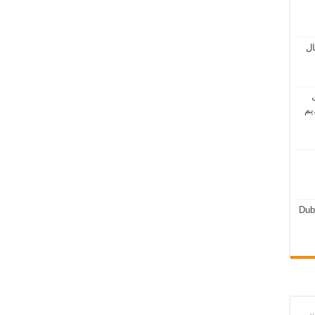
مال
ت
يم
Dub
ن