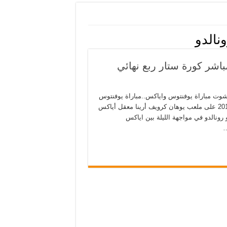
نالدو
اشر كورة ستار ربع نهائي
 ابطال اوروبا الاسطورة بث مباشر Juventus vs Ajax يلا شوت مباراة يوفنتوس واياكس..مباراة يوفنتوس
ضد اياكس بث مباشر يستقبل أياكس نظيره يوفنتوس اليوم 10-4-2019 على ملعب يوهان كرويف أرينا معقل أياكس
رونالدو في مواجهة الليلة بين اياكس
…