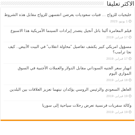
الاكثر تعليقا
خليجيات للزواج … فتيات سعوديات يعرضن انفسهن للزواج مقابل هذه الشروط
1 يونيو، 2023
فيلم المغامرة أليتا‭ ‬باتل أنجيل يتصدر إيرادات السينما الأمريكية هذا الاسبوع
17 فبراير، 2019
مسؤول امريكي كبير يكشف تفاصيل “محاولة انقلاب” في البيت الأبيض.. كيف
نجا ترامب؟
17 فبراير، 2019
انهيار سعر الجنيه السوداني مقابل الدولار والعملات الأجنبية في السوق
الموازي اليوم
18 فبراير، 2019
العاهل السعودي والرئيس الروسي يؤكدان نيتهما تعزيز العلاقات بين البلدين
19 فبراير، 2019
وكالة سفريات فرنسية تعرض رحلات سياحية إلى سوريا
19 فبراير، 2019