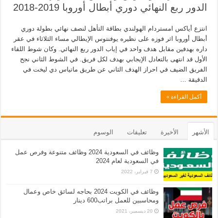
الدور ربع النهائي دوري أبطال أوروبا 2019-2018
انتزع أياكس امستردام الهولندي بطاقة التأهل لنصف نهائي بطولة دوري
أبطال أوروبا اثر فوزه على نظيره يوفنتوس الإيطالي مساء الثلاثاء في عقر
داره بهدفين مقابل هدف واحد في إياب الدور ربع النهائي. وكان شوط اللقاء
الأول قد انتهى بالتعادل الإيجابي بهدف لكل فريق. في الشوط الثاني نجح
الفريق الضيف في احراز الهدف الثاني عن طريق ماتياس دي ليخت في
الدقيقة …
أكمل القراءة »
الأشهر
الأخيرة
تعليقات
الوسوم
وظائف في السعودية 2024 وظائف متنوعة وفرص عمل
في السعودية لعام 2024
7 فبراير، 2022
وظائف في الكويت 2024 بحاجه لسائق خاص وعمال
ومحاسبين للعمل براتب600 دينار
20 ديسمبر، 2021