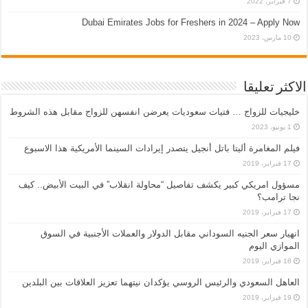
7 فبراير، 2022
Dubai Emirates Jobs for Freshers in 2024 – Apply Now
10 مارس، 2023
الاكثر تعليقا
خليجيات للزواج … فتيات سعوديات يعرضن انفسهن للزواج مقابل هذه الشروط
1 يونيو، 2023
فيلم المغامرة أليتا‭ ‬باتل أنجيل يتصدر إيرادات السينما الأمريكية هذا الاسبوع
17 فبراير، 2019
مسؤول امريكي كبير يكشف تفاصيل “محاولة انقلاب” في البيت الأبيض.. كيف
نجا ترامب؟
17 فبراير، 2019
انهيار سعر الجنيه السوداني مقابل الدولار والعملات الأجنبية في السوق
الموازي اليوم
18 فبراير، 2019
العاهل السعودي والرئيس الروسي يؤكدان نيتهما تعزيز العلاقات بين البلدين
19 فبراير، 2019