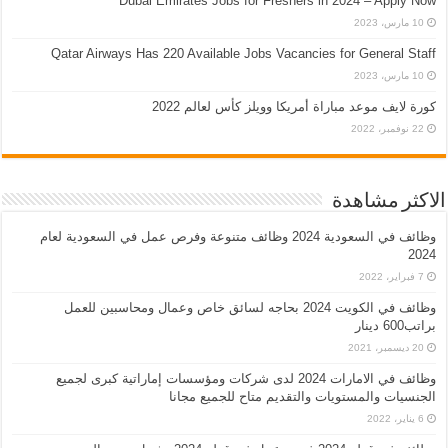
Dubai Emirates Jobs for Freshers in 2024 – Apply Now
10 مارس، 2023
Qatar Airways Has 220 Available Jobs Vacancies for General Staff
10 مارس، 2023
كورة لايف موعد مباراة أمريكا وويلز كأس لعالم 2022
22 نوفمبر، 2022
الاكثر مشاهدة
وظائف في السعودية 2024 وظائف متنوعة وفرص عمل في السعودية لعام
2024
7 فبراير، 2022
وظائف في الكويت 2024 بحاجه لسائق خاص وعمال ومحاسبين للعمل
براتب600 دينار
20 ديسمبر، 2021
وظائف في الامارات 2024 لدى شركات ومؤسسات إماراتية كبرى لجميع
الجنسيات والمستويات والتقديم متاح للجميع مجانا
6 يناير، 2022