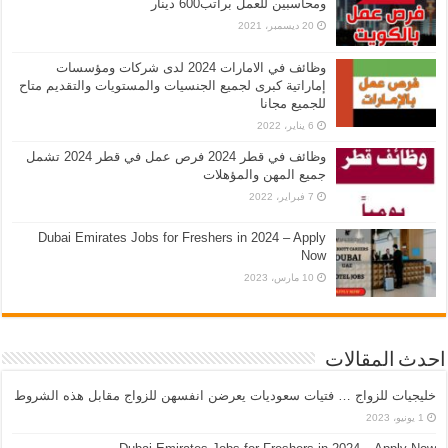
ومحاسبين للعمل براتب600 دينار
20 ديسمبر، 2021
وظائف في الامارات 2024 لدى شركات ومؤسسات
إماراتية كبرى لجميع الجنسيات والمستويات والتقديم متاح
للجميع مجانا
6 يناير، 2022
وظائف في قطر 2024 فرص عمل في قطر 2024 تشمل
جميع المهن والمؤهلات
7 فبراير، 2022
Dubai Emirates Jobs for Freshers in 2024 – Apply
Now
10 مارس، 2023
احدث المقالات
خليجيات للزواج … فتيات سعوديات يعرضن انفسهن للزواج مقابل هذه الشروط
1 يونيو، 2023