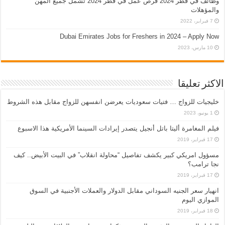
وظائف في قطر 2024 فرص عمل في قطر 2024 تشمل جميع المهن
والمؤهلات
7 فبراير، 2022
Dubai Emirates Jobs for Freshers in 2024 – Apply Now
10 مارس، 2023
الاكثر تعليقا
خليجيات للزواج … فتيات سعوديات يعرضن انفسهن للزواج مقابل هذه الشروط
1 يونيو، 2023
فيلم المغامرة أليتا‭ ‬باتل أنجيل يتصدر إيرادات السينما الأمريكية هذا الاسبوع
17 فبراير، 2019
مسؤول امريكي كبير يكشف تفاصيل “محاولة انقلاب” في البيت الأبيض.. كيف
نجا ترامب؟
17 فبراير، 2019
انهيار سعر الجنيه السوداني مقابل الدولار والعملات الأجنبية في السوق
الموازي اليوم
18 فبراير، 2019