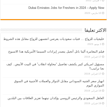
7 فبراير، 2022
Dubai Emirates Jobs for Freshers in 2024 – Apply Now
10 مارس، 2023
الاكثر تعليقا
خليجيات للزواج … فتيات سعوديات يعرضن انفسهن للزواج مقابل هذه الشروط
1 يونيو، 2023
فيلم المغامرة أليتا‭ ‬باتل أنجيل يتصدر إيرادات السينما الأمريكية هذا الاسبوع
17 فبراير، 2019
مسؤول امريكي كبير يكشف تفاصيل “محاولة انقلاب” في البيت الأبيض.. كيف
نجا ترامب؟
17 فبراير، 2019
انهيار سعر الجنيه السوداني مقابل الدولار والعملات الأجنبية في السوق
الموازي اليوم
18 فبراير، 2019
العاهل السعودي والرئيس الروسي يؤكدان نيتهما تعزيز العلاقات بين البلدين
19 فبراير، 2019