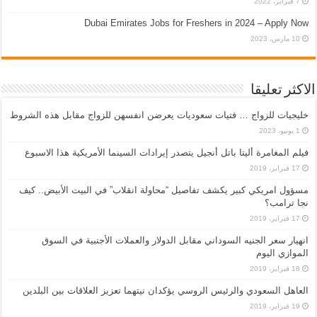
7 فبراير، 2022
Dubai Emirates Jobs for Freshers in 2024 – Apply Now
10 مارس، 2023
الاكثر تعليقا
خليجيات للزواج … فتيات سعوديات يعرضن انفسهن للزواج مقابل هذه الشروط
1 يونيو، 2023
فيلم المغامرة أليتا‭ ‬باتل أنجيل يتصدر إيرادات السينما الأمريكية هذا الاسبوع
17 فبراير، 2019
مسؤول امريكي كبير يكشف تفاصيل “محاولة انقلاب” في البيت الأبيض.. كيف
نجا ترامب؟
17 فبراير، 2019
انهيار سعر الجنيه السوداني مقابل الدولار والعملات الأجنبية في السوق
الموازي اليوم
18 فبراير، 2019
العاهل السعودي والرئيس الروسي يؤكدان نيتهما تعزيز العلاقات بين البلدين
19 فبراير، 2019