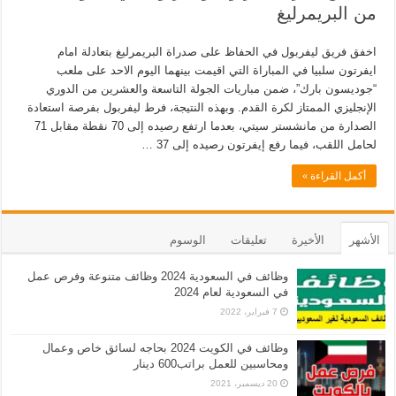
من البريمرليغ
اخفق فريق ليفربول في الحفاظ على صدراة البريمرليغ بتعادلة امام
ايفرتون سلبيا في المباراة التي اقيمت بينهما اليوم الاحد على ملعب
“جوديسون بارك”، ضمن مباريات الجولة التاسعة والعشرين من الدوري
الإنجليزي الممتاز لكرة القدم. وبهذه النتيجة، فرط ليفربول بفرصة استعادة
الصدارة من مانشستر سيتي، بعدما ارتفع رصيده إلى 70 نقطة مقابل 71
لحامل اللقب، فيما رفع إيفرتون رصيده إلى 37 …
أكمل القراءة »
الأشهر
الأخيرة
تعليقات
الوسوم
وظائف في السعودية 2024 وظائف متنوعة وفرص عمل
في السعودية لعام 2024
7 فبراير، 2022
وظائف في الكويت 2024 بحاجه لسائق خاص وعمال
ومحاسبين للعمل براتب600 دينار
20 ديسمبر، 2021