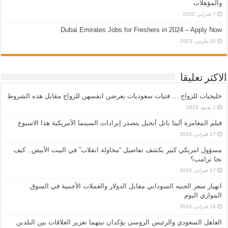
والمؤهلات
7 فبراير، 2022
Dubai Emirates Jobs for Freshers in 2024 – Apply Now
10 مارس، 2023
الاكثر تعليقا
خليجيات للزواج … فتيات سعوديات يعرضن انفسهن للزواج مقابل هذه الشروط
1 يونيو، 2023
فيلم المغامرة أليتا‭ ‬باتل أنجيل يتصدر إيرادات السينما الأمريكية هذا الاسبوع
17 فبراير، 2019
مسؤول امريكي كبير يكشف تفاصيل “محاولة انقلاب” في البيت الأبيض.. كيف
نجا ترامب؟
17 فبراير، 2019
انهيار سعر الجنيه السوداني مقابل الدولار والعملات الأجنبية في السوق
الموازي اليوم
18 فبراير، 2019
العاهل السعودي والرئيس الروسي يؤكدان نيتهما تعزيز العلاقات بين البلدين