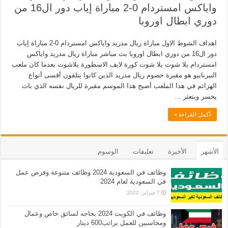
واياكس امستردام 0-2 مباراة إياب دور ال16 من
دوري ابطال اوروبا
اهداف الشوط الاول مباراة ريال مدريد واياكس امستردام 0-2 مباراة إياب
دور ال16 من دوري ابطال اوروبا بث مباشر مباراة ريال مدريد واياكس
امستردام يلا شوت يلا شوت كورة لايف الاسطورة يلاشوت بعدما كان ملعب
البيرنابيو هو مقبرة خصوم ريال مدريد الذين كانوا يتلقون أقسى أنواع
الهزائم في هذا الملعب أصبح هذا الموسم مقبرة للريال نفسه الذي بات
يخسر ويتعثر …
أكمل القراءة »
الأشهر
الأخيرة
تعليقات
الوسوم
وظائف في السعودية 2024 وظائف متنوعة وفرص عمل
في السعودية لعام 2024
7 فبراير، 2022
وظائف في الكويت 2024 بحاجه لسائق خاص وعمال
ومحاسبين للعمل براتب600 دينار