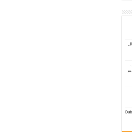
مال
ت
يم
Dub