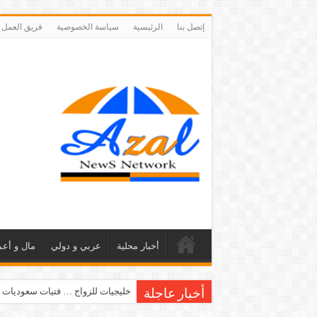
إتصل بنا
الرئيسية
سياسة الخصوصية
فريق العمل
أخبار محلية
عربي و دولي
مال و أعم
خليجيات للزواج … فتيات سعوديات 
أخبار عاجلة