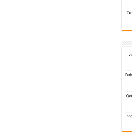
Fr
ن
Dub
Qat