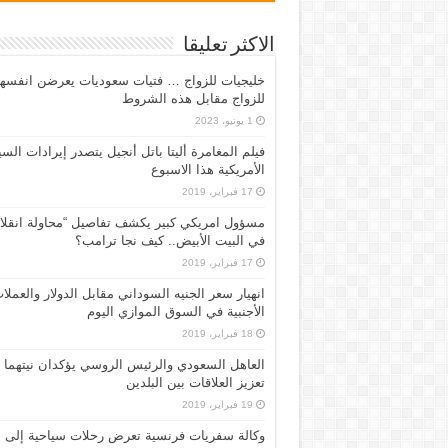
الاكثر تعليقا
خليجيات للزواج … فتيات سعوديات يعرضن انفسه
للزواج مقابل هذه الشروط
1 يونيو، 2023
فيلم المغامرة أليتا‭ ‬باتل أنجيل يتصدر إيرادات ال
الأمريكية هذا الاسبوع
17 فبراير، 2019
مسؤول امريكي كبير يكشف تفاصيل “محاولة انقلا
في البيت الأبيض.. كيف نجا ترامب؟
17 فبراير، 2019
انهيار سعر الجنيه السوداني مقابل الدولار والعملا
الأجنبية في السوق الموازي اليوم
18 فبراير، 2019
العاهل السعودي والرئيس الروسي يؤكدان نيتهما
تعزيز العلاقات بين البلدين
19 فبراير، 2019
وكالة سفريات فرنسية تعرض رحلات سياحية إلى