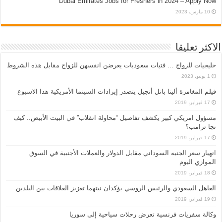
Dubai Emirates Jobs for Freshers in 2024 – Apply Now
10 مارس، 2023
الاكثر تعليقا
خليجيات للزواج … فتيات سعوديات يعرضن انفسهن للزواج مقابل هذه الشروط
1 يونيو، 2023
فيلم المغامرة أليتا‭ ‬باتل أنجيل يتصدر إيرادات السينما الأمريكية هذا الاسبوع
17 فبراير، 2019
مسؤول امريكي كبير يكشف تفاصيل “محاولة انقلاب” في البيت الأبيض.. كيف
نجا ترامب؟
17 فبراير، 2019
انهيار سعر الجنيه السوداني مقابل الدولار والعملات الأجنبية في السوق
الموازي اليوم
18 فبراير، 2019
العاهل السعودي والرئيس الروسي يؤكدان نيتهما تعزيز العلاقات بين البلدين
19 فبراير، 2019
وكالة سفريات فرنسية تعرض رحلات سياحية إلى سوريا