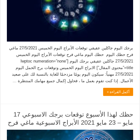
برجك اليوم جاكلين عقيقي توقعات الأبراج اليوم الخميس 27/5/2021 ماغي
فرح حظك اليوم حظك اليوم ماغي فرح توقعات الأبراج اليوم الخميس
27/5/2021 جاكلين عقيقي برجك اليوم [lwptoc numeration=”none”
title=”محتوى المقال”] الابراج اليوم الخميس وتوقعات برج الحمل اليوم
27/5/2021 مهنياً: سيكون اليوم يومًا مزدحمًا للغاية بالنسبة لك على صعيد
الأعمال. إذا كنت تقوم بعمل ما ، فحاول إكمال جميع مهامك المنتظرة …
أكمل القراءة »
حظك لهذا الأسبوع توقعات برجك الاسبوعي 17
مايو – 23 مايو 2021 الأبراج الاسبوعية ماغي فرح