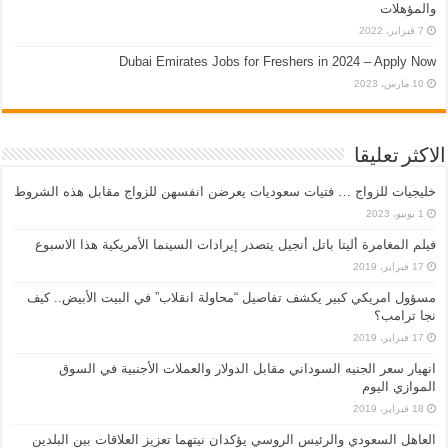
والمؤهلات
7 فبراير، 2022
Dubai Emirates Jobs for Freshers in 2024 – Apply Now
10 مارس، 2023
الاكثر تعليقا
خليجيات للزواج … فتيات سعوديات يعرضن انفسهن للزواج مقابل هذه الشروط
1 يونيو، 2023
فيلم المغامرة أليتا‭ ‬باتل أنجيل يتصدر إيرادات السينما الأمريكية هذا الاسبوع
17 فبراير، 2019
مسؤول امريكي كبير يكشف تفاصيل “محاولة انقلاب” في البيت الأبيض.. كيف
نجا ترامب؟
17 فبراير، 2019
انهيار سعر الجنيه السوداني مقابل الدولار والعملات الأجنبية في السوق
الموازي اليوم
18 فبراير، 2019
العاهل السعودي والرئيس الروسي يؤكدان نيتهما تعزيز العلاقات بين البلدين