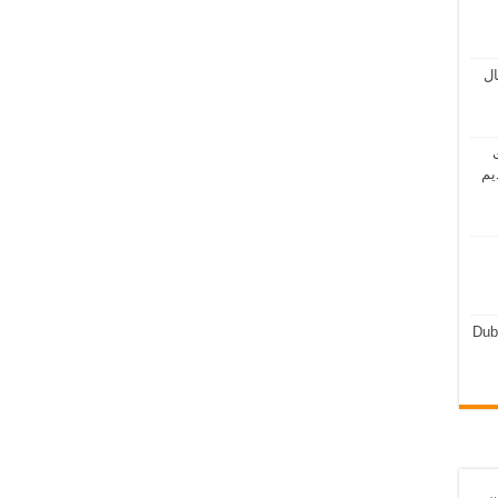
مال
ت
يم
Dub
ن