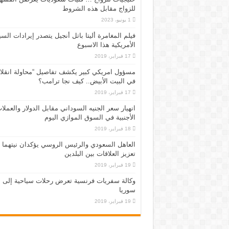
للزواج مقابل هذه الشروط
1 يونيو، 2023
فيلم المغامرة أليتا‭ ‬باتل أنجيل يتصدر إيرادات ال
الأمريكية هذا الاسبوع
17 فبراير، 2019
مسؤول امريكي كبير يكشف تفاصيل “محاولة انقلا
في البيت الأبيض.. كيف نجا ترامب؟
17 فبراير، 2019
انهيار سعر الجنيه السوداني مقابل الدولار والعملا
الأجنبية في السوق الموازي اليوم
18 فبراير، 2019
العاهل السعودي والرئيس الروسي يؤكدان نيتهما
تعزيز العلاقات بين البلدين
19 فبراير، 2019
وكالة سفريات فرنسية تعرض رحلات سياحية إلى
سوريا
19 فبراير، 2019