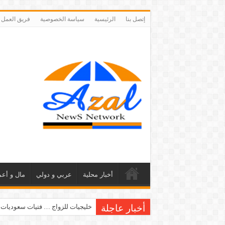
إتصل بنا
الرئيسية
سياسة الخصوصية
فريق العمل
أخبار محلية
عربي و دولي
مال و أعم
أخبار عاجلة
خليجيات للزواج … فتيات سعوديات