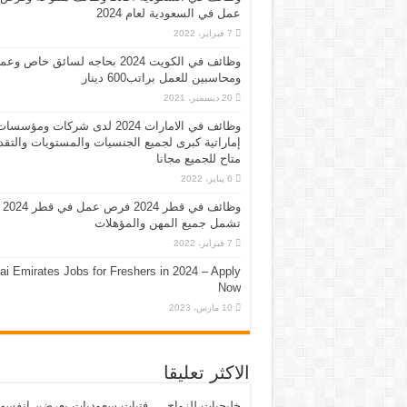
عمل في السعودية لعام 2024
7 فبراير، 2022
وظائف في الكويت 2024 بحاجه لسائق خاص وع
ومحاسبين للعمل براتب600 دينار
20 ديسمبر، 2021
وظائف في الامارات 2024 لدى شركات ومؤسسا
إماراتية كبرى لجميع الجنسيات والمستويات والتقد
متاح للجميع مجانا
6 يناير، 2022
وظائف في قطر 2024 فرص عمل في قطر 2024
تشمل جميع المهن والمؤهلات
7 فبراير، 2022
ai Emirates Jobs for Freshers in 2024 – Apply
Now
10 مارس، 2023
الاكثر تعليقا
خليجيات للزواج … فتيات سعوديات يعرضن انفسه