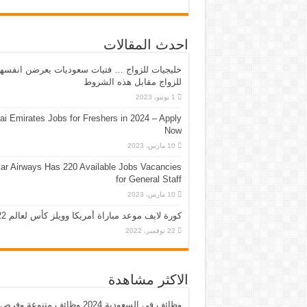
احدث المقالات
خليجيات للزواج … فتيات سعوديات يعرضن انفسه
للزواج مقابل هذه الشروط
1 يونيو، 2023
ai Emirates Jobs for Freshers in 2024 – Apply
Now
10 مارس، 2023
ar Airways Has 220 Available Jobs Vacancies
for General Staff
10 مارس، 2023
كورة لايف موعد مباراة أمريكا وويلز كأس لعالم 2022
22 نوفمبر، 2022
الاكثر مشاهدة
وظائف في السعودية 2024 وظائف متنوعة وفرص