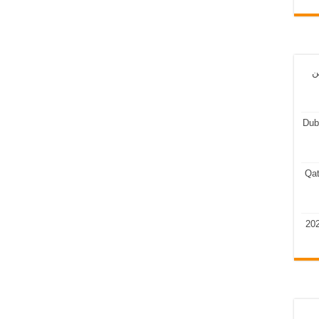
ن
Dub
Qat