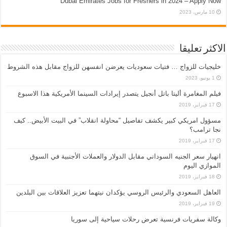
Dubai Emirates Jobs for Freshers in 2024 – Apply Now
10 مارس، 2023
الاكثر تعليقا
خليجيات للزواج … فتيات سعوديات يعرضن انفسهن للزواج مقابل هذه الشروط
1 يونيو، 2023
فيلم المغامرة أليتا‭ ‬باتل أنجيل يتصدر إيرادات السينما الأمريكية هذا الاسبوع
17 فبراير، 2019
مسؤول امريكي كبير يكشف تفاصيل “محاولة انقلاب” في البيت الأبيض.. كيف
نجا ترامب؟
17 فبراير، 2019
انهيار سعر الجنيه السوداني مقابل الدولار والعملات الأجنبية في السوق
الموازي اليوم
18 فبراير، 2019
العاهل السعودي والرئيس الروسي يؤكدان نيتهما تعزيز العلاقات بين البلدين
19 فبراير، 2019
وكالة سفريات فرنسية تعرض رحلات سياحية إلى سوريا