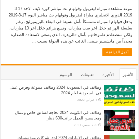
موعد مشاهدة مباراة ليفربول وفولهام بث مباشر كورة لايف الاحد 17-3-
2019 الدوري الانجليزي مباراة ليفربول وفولهام بث مباشر اليوم 17-3-2019
يدخل فولهام المباراة متمسكاً بأمل بسيط فى البقاء بالبريميرليج، رغم
سلسلة الهزائم خلال آخر ست مباريات، وتسع هزائم خلال آخر 10 مباريات،
ولكن ستصطدم طموحاتهم بآمال «الريدز»، الذى يسعى لاستعادة الصدارة
مجدداً من مانشستر سيتى، الغائب عن هذه الجولة بسبب …
أكمل القراءة »
الأشهر
الأخيرة
تعليقات
الوسوم
وظائف في السعودية 2024 وظائف متنوعة وفرص عمل
في السعودية لعام 2024
7 فبراير، 2022
وظائف في الكويت 2024 بحاجه لسائق خاص وعمال
ومحاسبين للعمل براتب600 دينار
20 ديسمبر، 2021
وظائف في الامارات 2024 لدى شركات ومؤسسات