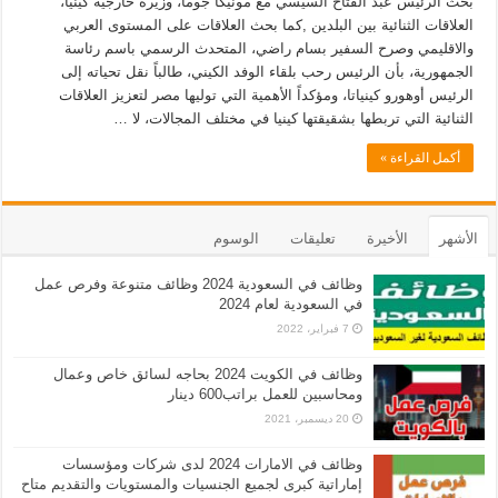
بحث الرئيس عبد الفتاح السيسي مع مونيكا جوما، وزيرة خارجية كينيا،
العلاقات الثنائية بين البلدين ,كما بحث العلاقات على المستوى العربي
والاقليمي وصرح السفير بسام راضي، المتحدث الرسمي باسم رئاسة
الجمهورية، بأن الرئيس رحب بلقاء الوفد الكيني، طالباً نقل تحياته إلى
الرئيس أوهورو كينياتا، ومؤكداً الأهمية التي توليها مصر لتعزيز العلاقات
الثنائية التي تربطها بشقيقتها كينيا في مختلف المجالات، لا …
أكمل القراءة »
الأشهر
الأخيرة
تعليقات
الوسوم
وظائف في السعودية 2024 وظائف متنوعة وفرص عمل
في السعودية لعام 2024
7 فبراير، 2022
وظائف في الكويت 2024 بحاجه لسائق خاص وعمال
ومحاسبين للعمل براتب600 دينار
20 ديسمبر، 2021
وظائف في الامارات 2024 لدى شركات ومؤسسات
إماراتية كبرى لجميع الجنسيات والمستويات والتقديم متاح