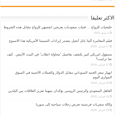
الاكثر تعليقا
خليجيات للزواج … فتيات سعوديات يعرضن انفسهن للزواج مقابل هذه الشروط
1 يونيو، 2023
فيلم المغامرة أليتا‭ ‬باتل أنجيل يتصدر إيرادات السينما الأمريكية هذا الاسبوع
17 فبراير، 2019
مسؤول امريكي كبير يكشف تفاصيل “محاولة انقلاب” في البيت الأبيض.. كيف
نجا ترامب؟
17 فبراير، 2019
انهيار سعر الجنيه السوداني مقابل الدولار والعملات الأجنبية في السوق
الموازي اليوم
18 فبراير، 2019
العاهل السعودي والرئيس الروسي يؤكدان نيتهما تعزيز العلاقات بين البلدين
19 فبراير، 2019
وكالة سفريات فرنسية تعرض رحلات سياحية إلى سوريا
19 فبراير، 2019