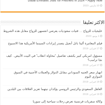
Dubai Emirates Jobs for Freshers in 2024 – Apply Now
10 مارس، 2023
الاكثر تعليقا
خليجيات للزواج … فتيات سعوديات يعرضن انفسهن للزواج مقابل هذه الشروط
1 يونيو، 2023
فيلم المغامرة أليتا‭ ‬باتل أنجيل يتصدر إيرادات السينما الأمريكية هذا الاسبوع
17 فبراير، 2019
مسؤول امريكي كبير يكشف تفاصيل “محاولة انقلاب” في البيت الأبيض.. كيف
نجا ترامب؟
17 فبراير، 2019
انهيار سعر الجنيه السوداني مقابل الدولار والعملات الأجنبية في السوق
الموازي اليوم
18 فبراير، 2019
العاهل السعودي والرئيس الروسي يؤكدان نيتهما تعزيز العلاقات بين البلدين
19 فبراير، 2019
وكالة سفريات فرنسية تعرض رحلات سياحية إلى سوريا