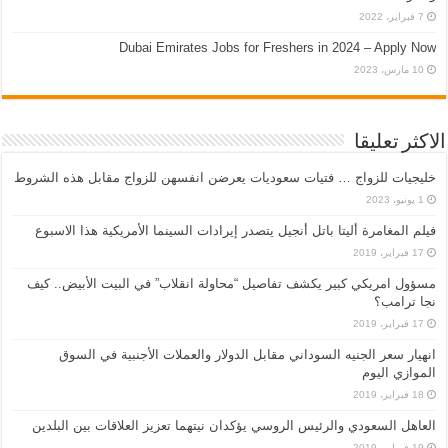
7 فبراير، 2022
Dubai Emirates Jobs for Freshers in 2024 – Apply Now
10 مارس، 2023
الاكثر تعليقا
خليجيات للزواج … فتيات سعوديات يعرضن انفسهن للزواج مقابل هذه الشروط
1 يونيو، 2023
فيلم المغامرة أليتا‭ ‬باتل أنجيل يتصدر إيرادات السينما الأمريكية هذا الاسبوع
17 فبراير، 2019
مسؤول امريكي كبير يكشف تفاصيل “محاولة انقلاب” في البيت الأبيض.. كيف
نجا ترامب؟
17 فبراير، 2019
انهيار سعر الجنيه السوداني مقابل الدولار والعملات الأجنبية في السوق
الموازي اليوم
18 فبراير، 2019
العاهل السعودي والرئيس الروسي يؤكدان نيتهما تعزيز العلاقات بين البلدين
19 فبراير، 2019