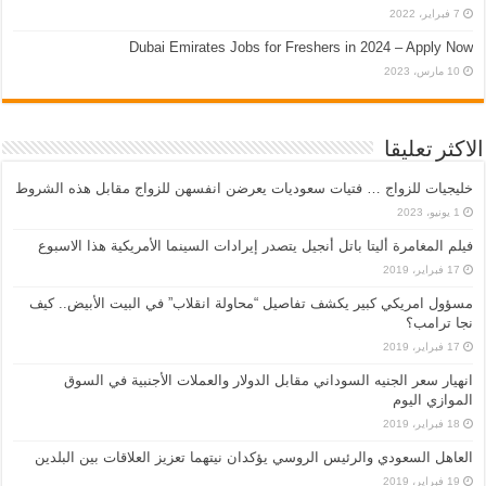
7 فبراير، 2022
Dubai Emirates Jobs for Freshers in 2024 – Apply Now
10 مارس، 2023
الاكثر تعليقا
خليجيات للزواج … فتيات سعوديات يعرضن انفسهن للزواج مقابل هذه الشروط
1 يونيو، 2023
فيلم المغامرة أليتا‭ ‬باتل أنجيل يتصدر إيرادات السينما الأمريكية هذا الاسبوع
17 فبراير، 2019
مسؤول امريكي كبير يكشف تفاصيل “محاولة انقلاب” في البيت الأبيض.. كيف
نجا ترامب؟
17 فبراير، 2019
انهيار سعر الجنيه السوداني مقابل الدولار والعملات الأجنبية في السوق
الموازي اليوم
18 فبراير، 2019
العاهل السعودي والرئيس الروسي يؤكدان نيتهما تعزيز العلاقات بين البلدين
19 فبراير، 2019