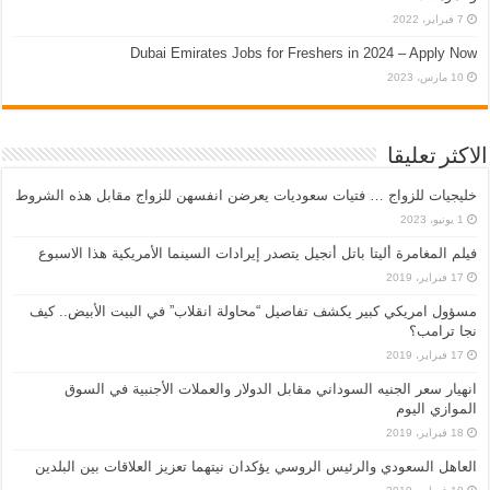
7 فبراير، 2022
Dubai Emirates Jobs for Freshers in 2024 – Apply Now
10 مارس، 2023
الاكثر تعليقا
خليجيات للزواج … فتيات سعوديات يعرضن انفسهن للزواج مقابل هذه الشروط
1 يونيو، 2023
فيلم المغامرة أليتا‭ ‬باتل أنجيل يتصدر إيرادات السينما الأمريكية هذا الاسبوع
17 فبراير، 2019
مسؤول امريكي كبير يكشف تفاصيل “محاولة انقلاب” في البيت الأبيض.. كيف
نجا ترامب؟
17 فبراير، 2019
انهيار سعر الجنيه السوداني مقابل الدولار والعملات الأجنبية في السوق
الموازي اليوم
18 فبراير، 2019
العاهل السعودي والرئيس الروسي يؤكدان نيتهما تعزيز العلاقات بين البلدين