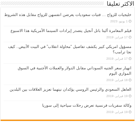
الاكثر تعليقا
خليجيات للزواج … فتيات سعوديات يعرضن انفسهن للزواج مقابل هذه الشروط
1 يونيو، 2023
فيلم المغامرة أليتا‭ ‬باتل أنجيل يتصدر إيرادات السينما الأمريكية هذا الاسبوع
17 فبراير، 2019
مسؤول امريكي كبير يكشف تفاصيل “محاولة انقلاب” في البيت الأبيض.. كيف
نجا ترامب؟
17 فبراير، 2019
انهيار سعر الجنيه السوداني مقابل الدولار والعملات الأجنبية في السوق
الموازي اليوم
18 فبراير، 2019
العاهل السعودي والرئيس الروسي يؤكدان نيتهما تعزيز العلاقات بين البلدين
19 فبراير، 2019
وكالة سفريات فرنسية تعرض رحلات سياحية إلى سوريا
19 فبراير، 2019