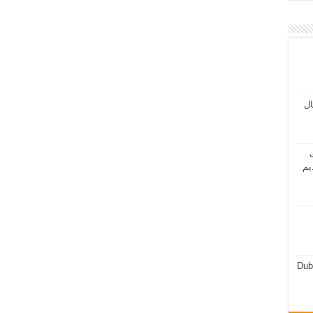
مال
ت
يم
Dub