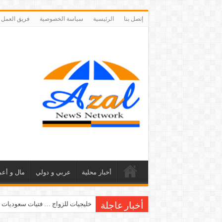
إتصل بنا
الرئيسية
سياسة الخصوصية
فريق العمل
أخبار محلية
عربي و دولي
مال و أعم
خليجيات للزواج … فتيات سعوديات 
أخبار عاجلة