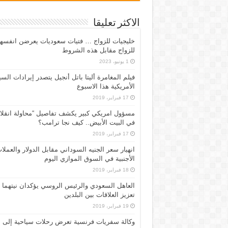
الاكثر تعليقا
خليجيات للزواج … فتيات سعوديات يعرضن انفسه
للزواج مقابل هذه الشروط
1 يونيو، 2023
فيلم المغامرة أليتا‭ ‬باتل أنجيل يتصدر إيرادات ال
الأمريكية هذا الاسبوع
17 فبراير، 2019
مسؤول امريكي كبير يكشف تفاصيل “محاولة انقلا
في البيت الأبيض.. كيف نجا ترامب؟
17 فبراير، 2019
انهيار سعر الجنيه السوداني مقابل الدولار والعملا
الأجنبية في السوق الموازي اليوم
18 فبراير، 2019
العاهل السعودي والرئيس الروسي يؤكدان نيتهما
تعزيز العلاقات بين البلدين
19 فبراير، 2019
وكالة سفريات فرنسية تعرض رحلات سياحية إلى