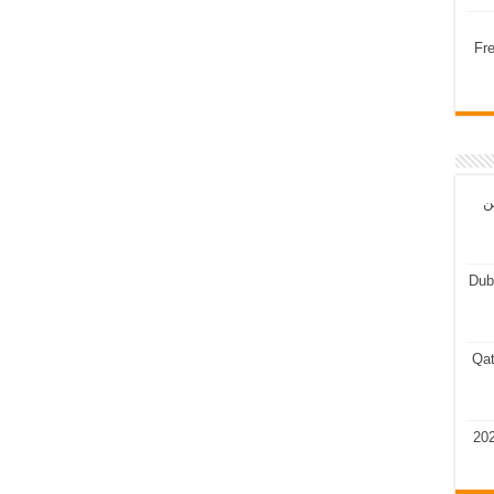
Fr
ن
Dub
Qat