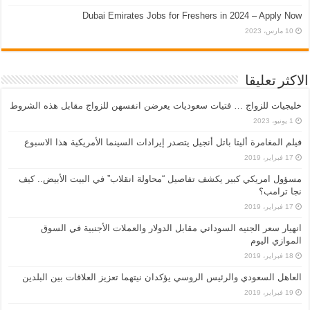
Dubai Emirates Jobs for Freshers in 2024 – Apply Now
10 مارس، 2023
الاكثر تعليقا
خليجيات للزواج … فتيات سعوديات يعرضن انفسهن للزواج مقابل هذه الشروط
1 يونيو، 2023
فيلم المغامرة أليتا‭ ‬باتل أنجيل يتصدر إيرادات السينما الأمريكية هذا الاسبوع
17 فبراير، 2019
مسؤول امريكي كبير يكشف تفاصيل “محاولة انقلاب” في البيت الأبيض.. كيف
نجا ترامب؟
17 فبراير، 2019
انهيار سعر الجنيه السوداني مقابل الدولار والعملات الأجنبية في السوق
الموازي اليوم
18 فبراير، 2019
العاهل السعودي والرئيس الروسي يؤكدان نيتهما تعزيز العلاقات بين البلدين
19 فبراير، 2019