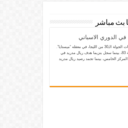
ا بث مباشر
حقق فالنسيا انتصارا ثمينًا على ريال مدريد بنتيجة (2-1)، ضمن منافسات الجولة الـ30 من الليجا، في معقله “ميستايا”.
وسجل أهداف فالنسيا جويديس في الدقيقة 35، ثم جاراي في الدقيقة 83، بينما سجل بنزيما هدف ريال مدريد في
 الانتصار يرفع فالنسيا رصيده إلى 46 نقطة في المركز الخامس، بينما تجمد رصيد ريال مدريد