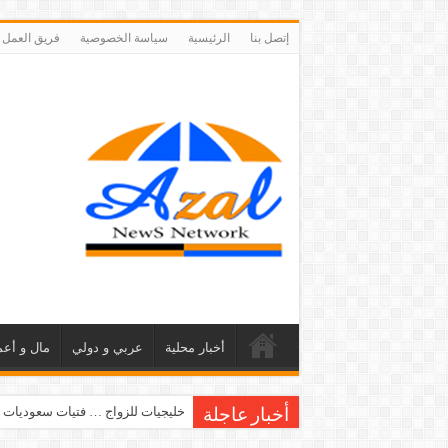
إتصل بنا
الرئيسية
سياسة الخصوصية
فريق العمل
أخبار محلية
عربي و دولي
مال و أعم
خليجيات للزواج … فتيات سعوديات 
أخبار عاجلة