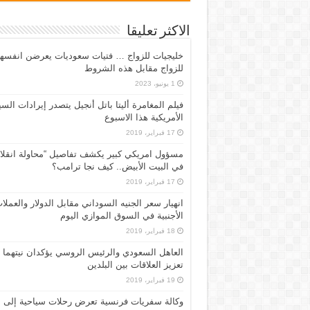
الاكثر تعليقا
خليجيات للزواج … فتيات سعوديات يعرضن انفسه
للزواج مقابل هذه الشروط
1 يونيو، 2023
فيلم المغامرة أليتا‭ ‬باتل أنجيل يتصدر إيرادات ال
الأمريكية هذا الاسبوع
17 فبراير، 2019
مسؤول امريكي كبير يكشف تفاصيل “محاولة انقلا
في البيت الأبيض.. كيف نجا ترامب؟
17 فبراير، 2019
انهيار سعر الجنيه السوداني مقابل الدولار والعملا
الأجنبية في السوق الموازي اليوم
18 فبراير، 2019
العاهل السعودي والرئيس الروسي يؤكدان نيتهما
تعزيز العلاقات بين البلدين
19 فبراير، 2019
وكالة سفريات فرنسية تعرض رحلات سياحية إلى