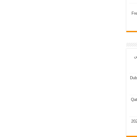
Fr
ن
Dub
Qat