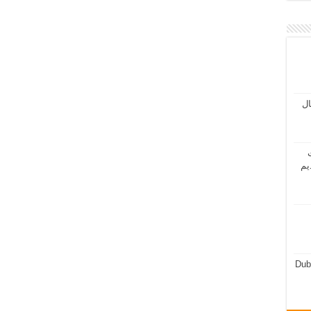
مال
ت
يم
Dub