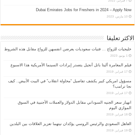
7 فبراير، 2022
Dubai Emirates Jobs for Freshers in 2024 – Apply Now
10 مارس، 2023
الاكثر تعليقا
خليجيات للزواج … فتيات سعوديات يعرضن انفسهن للزواج مقابل هذه الشروط
1 يونيو، 2023
فيلم المغامرة أليتا‭ ‬باتل أنجيل يتصدر إيرادات السينما الأمريكية هذا الاسبوع
17 فبراير، 2019
مسؤول امريكي كبير يكشف تفاصيل “محاولة انقلاب” في البيت الأبيض.. كيف
نجا ترامب؟
17 فبراير، 2019
انهيار سعر الجنيه السوداني مقابل الدولار والعملات الأجنبية في السوق
الموازي اليوم
18 فبراير، 2019
العاهل السعودي والرئيس الروسي يؤكدان نيتهما تعزيز العلاقات بين البلدين
19 فبراير، 2019