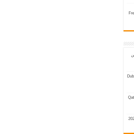
Fr
ن
Dub
Qat