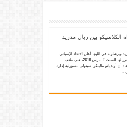
ة الكلاسيكو بين ريال مدريد
يد وبرشلونة في الليجا أعلن الاتحاد الإسباني
لكرة القدم اليوم الخميس، تبديل حكم مباراة الكلاسيكو المقبلة، المقرر لها السبت 2-مارس 2019، على ملعب
الإسباني. وذكر الاتحاد أن أونديانو مالينكو، سيتولى مسؤولية إدارة
في …