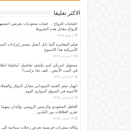
الاكثر تعليقا
خليجيات للزواج … فتيات سعوديات يعرضن انفسه
للزواج مقابل هذه الشروط
1 يونيو، 2023
فيلم المغامرة أليتا‭ ‬باتل أنجيل يتصدر إيرادات ال
الأمريكية هذا الاسبوع
17 فبراير، 2019
مسؤول امريكي كبير يكشف تفاصيل “محاولة انقلا
في البيت الأبيض.. كيف نجا ترامب؟
17 فبراير، 2019
انهيار سعر الجنيه السوداني مقابل الدولار والعملا
الأجنبية في السوق الموازي اليوم
18 فبراير، 2019
العاهل السعودي والرئيس الروسي يؤكدان نيتهما
تعزيز العلاقات بين البلدين
19 فبراير، 2019
وكالة سفريات فرنسية تعرض رحلات سياحية إلى