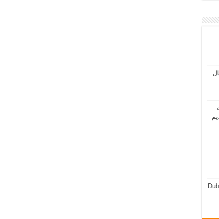
مال
ت
يم
Dub