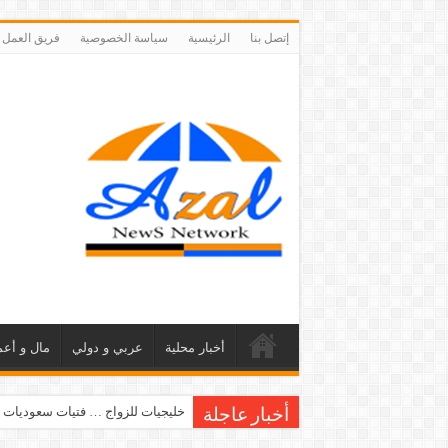
إتصل بنا
الرئيسية
سياسة الخصوصية
فريق العمل
أخبار محلية
عربي و دولي
مال و أعم
خليجيات للزواج … فتيات سعوديات 
أخبار عاجلة