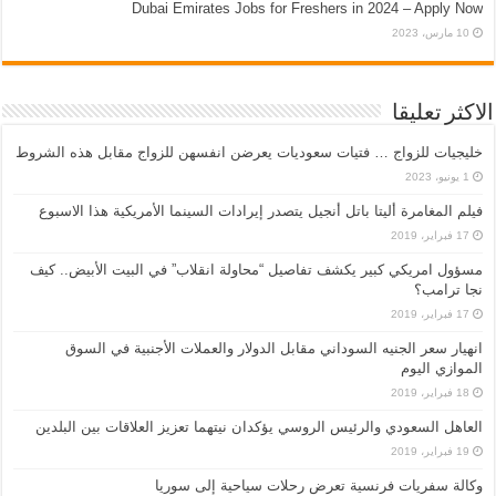
Dubai Emirates Jobs for Freshers in 2024 – Apply Now
10 مارس، 2023
الاكثر تعليقا
خليجيات للزواج … فتيات سعوديات يعرضن انفسهن للزواج مقابل هذه الشروط
1 يونيو، 2023
فيلم المغامرة أليتا‭ ‬باتل أنجيل يتصدر إيرادات السينما الأمريكية هذا الاسبوع
17 فبراير، 2019
مسؤول امريكي كبير يكشف تفاصيل “محاولة انقلاب” في البيت الأبيض.. كيف
نجا ترامب؟
17 فبراير، 2019
انهيار سعر الجنيه السوداني مقابل الدولار والعملات الأجنبية في السوق
الموازي اليوم
18 فبراير، 2019
العاهل السعودي والرئيس الروسي يؤكدان نيتهما تعزيز العلاقات بين البلدين
19 فبراير، 2019
وكالة سفريات فرنسية تعرض رحلات سياحية إلى سوريا