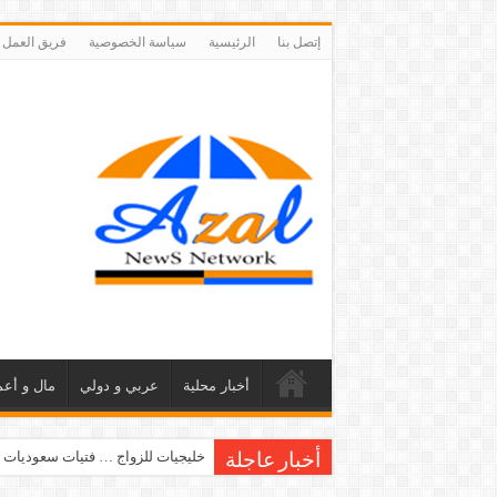
إتصل بنا
الرئيسية
سياسة الخصوصية
فريق العمل
أخبار محلية
عربي و دولي
مال و أعم
خليجيات للزواج … فتيات سعوديات 
أخبار عاجلة