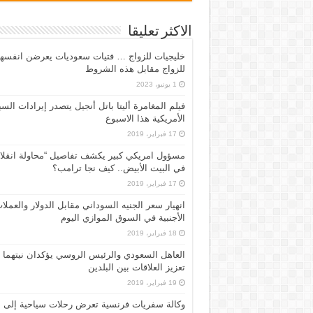
الاكثر تعليقا
خليجيات للزواج … فتيات سعوديات يعرضن انفسه
للزواج مقابل هذه الشروط
1 يونيو، 2023
فيلم المغامرة أليتا‭ ‬باتل أنجيل يتصدر إيرادات ال
الأمريكية هذا الاسبوع
17 فبراير، 2019
مسؤول امريكي كبير يكشف تفاصيل “محاولة انقلا
في البيت الأبيض.. كيف نجا ترامب؟
17 فبراير، 2019
انهيار سعر الجنيه السوداني مقابل الدولار والعملا
الأجنبية في السوق الموازي اليوم
18 فبراير، 2019
العاهل السعودي والرئيس الروسي يؤكدان نيتهما
تعزيز العلاقات بين البلدين
19 فبراير، 2019
وكالة سفريات فرنسية تعرض رحلات سياحية إلى