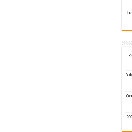
Fr
ن
Dub
Qat