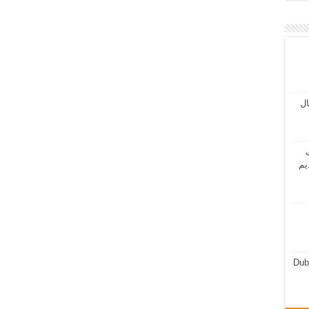
مال
ت
يم
Dub