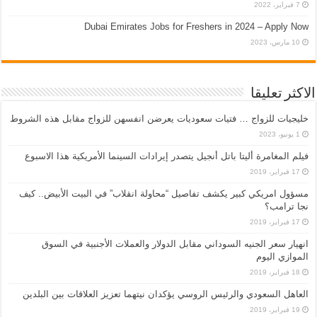
7 فبراير، 2022
Dubai Emirates Jobs for Freshers in 2024 – Apply Now
10 مارس، 2023
الاكثر تعليقا
خليجيات للزواج … فتيات سعوديات يعرضن انفسهن للزواج مقابل هذه الشروط
1 يونيو، 2023
فيلم المغامرة أليتا‭ ‬باتل أنجيل يتصدر إيرادات السينما الأمريكية هذا الاسبوع
17 فبراير، 2019
مسؤول امريكي كبير يكشف تفاصيل “محاولة انقلاب” في البيت الأبيض.. كيف
نجا ترامب؟
17 فبراير، 2019
انهيار سعر الجنيه السوداني مقابل الدولار والعملات الأجنبية في السوق
الموازي اليوم
18 فبراير، 2019
العاهل السعودي والرئيس الروسي يؤكدان نيتهما تعزيز العلاقات بين البلدين
19 فبراير، 2019