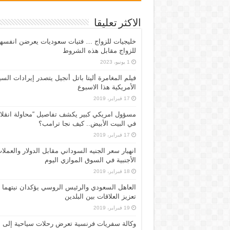
الاكثر تعليقا
خليجيات للزواج … فتيات سعوديات يعرضن انفسه
للزواج مقابل هذه الشروط
1 يونيو، 2023
فيلم المغامرة أليتا‭ ‬باتل أنجيل يتصدر إيرادات ال
الأمريكية هذا الاسبوع
17 فبراير، 2019
مسؤول امريكي كبير يكشف تفاصيل “محاولة انقلا
في البيت الأبيض.. كيف نجا ترامب؟
17 فبراير، 2019
انهيار سعر الجنيه السوداني مقابل الدولار والعملا
الأجنبية في السوق الموازي اليوم
18 فبراير، 2019
العاهل السعودي والرئيس الروسي يؤكدان نيتهما
تعزيز العلاقات بين البلدين
19 فبراير، 2019
وكالة سفريات فرنسية تعرض رحلات سياحية إلى