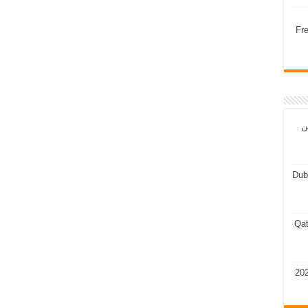
Fr
ن
Dub
Qat