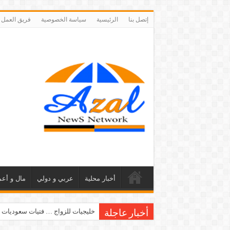
إتصل بنا
الرئيسية
سياسة الخصوصية
فريق العمل
أخبار محلية
عربي و دولي
مال و أعم
خليجيات للزواج … فتيات سعوديات 
أخبار عاجلة