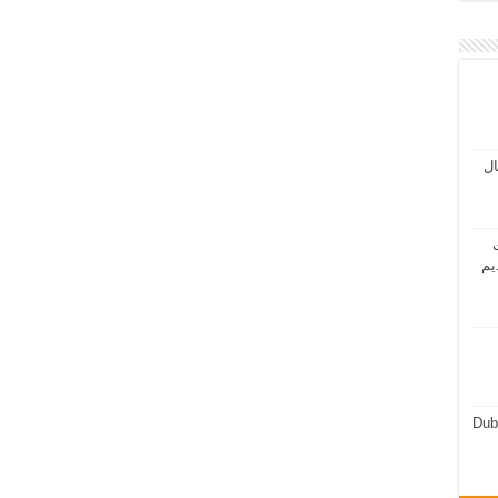
مال
ت
يم
Dub