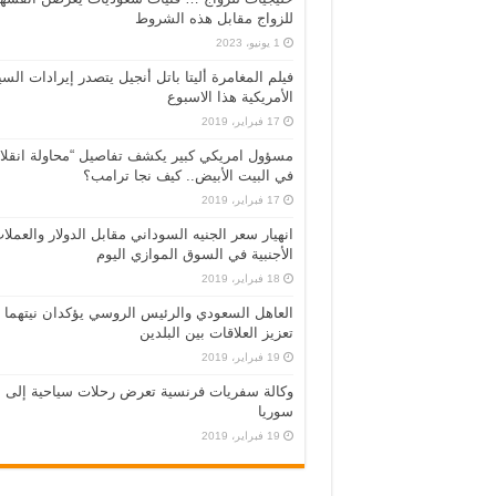
للزواج مقابل هذه الشروط
1 يونيو، 2023
فيلم المغامرة أليتا‭ ‬باتل أنجيل يتصدر إيرادات ال
الأمريكية هذا الاسبوع
17 فبراير، 2019
مسؤول امريكي كبير يكشف تفاصيل “محاولة انقلا
في البيت الأبيض.. كيف نجا ترامب؟
17 فبراير، 2019
انهيار سعر الجنيه السوداني مقابل الدولار والعملا
الأجنبية في السوق الموازي اليوم
18 فبراير، 2019
العاهل السعودي والرئيس الروسي يؤكدان نيتهما
تعزيز العلاقات بين البلدين
19 فبراير، 2019
وكالة سفريات فرنسية تعرض رحلات سياحية إلى
سوريا
19 فبراير، 2019