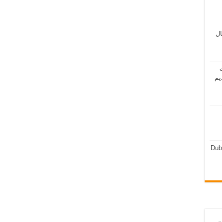
مال
ت
يم
Dub
ن