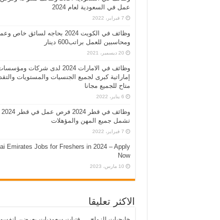
عمل في السعودية لعام 2024
7 فبراير، 2022
وظائف في الكويت 2024 بحاجه لسائق خاص وع
ومحاسبين للعمل براتب600 دينار
20 ديسمبر، 2021
وظائف في الامارات 2024 لدى شركات ومؤسسا
إماراتية كبرى لجميع الجنسيات والمستويات والتقد
متاح للجميع مجانا
6 يناير، 2022
وظائف في قطر 2024 فرص عمل في قطر 2024
تشمل جميع المهن والمؤهلات
7 فبراير، 2022
ai Emirates Jobs for Freshers in 2024 – Apply
Now
10 مارس، 2023
الاكثر تعليقا
خليجيات للزواج … فتيات سعوديات يعرضن انفسه