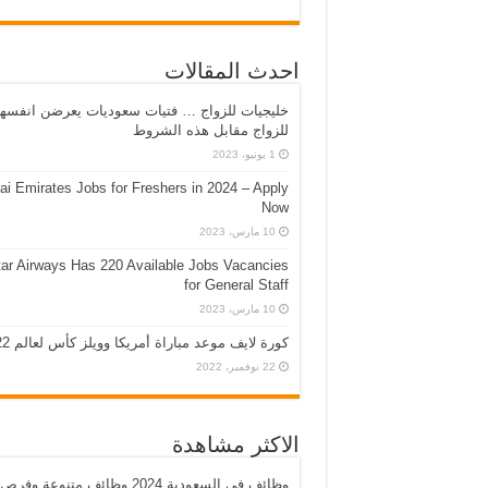
احدث المقالات
خليجيات للزواج … فتيات سعوديات يعرضن انفسه
للزواج مقابل هذه الشروط
1 يونيو، 2023
ai Emirates Jobs for Freshers in 2024 – Apply
Now
10 مارس، 2023
ar Airways Has 220 Available Jobs Vacancies
for General Staff
10 مارس، 2023
كورة لايف موعد مباراة أمريكا وويلز كأس لعالم 2022
22 نوفمبر، 2022
الاكثر مشاهدة
وظائف في السعودية 2024 وظائف متنوعة وفرص