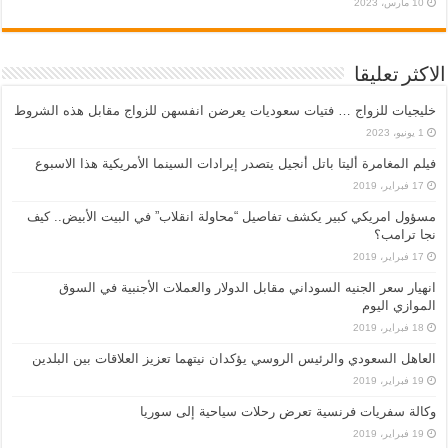
10 مارس، 2023
الاكثر تعليقا
خليجيات للزواج … فتيات سعوديات يعرضن انفسهن للزواج مقابل هذه الشروط
1 يونيو، 2023
فيلم المغامرة أليتا‭ ‬باتل أنجيل يتصدر إيرادات السينما الأمريكية هذا الاسبوع
17 فبراير، 2019
مسؤول امريكي كبير يكشف تفاصيل “محاولة انقلاب” في البيت الأبيض.. كيف
نجا ترامب؟
17 فبراير، 2019
انهيار سعر الجنيه السوداني مقابل الدولار والعملات الأجنبية في السوق
الموازي اليوم
18 فبراير، 2019
العاهل السعودي والرئيس الروسي يؤكدان نيتهما تعزيز العلاقات بين البلدين
19 فبراير، 2019
وكالة سفريات فرنسية تعرض رحلات سياحية إلى سوريا
19 فبراير، 2019