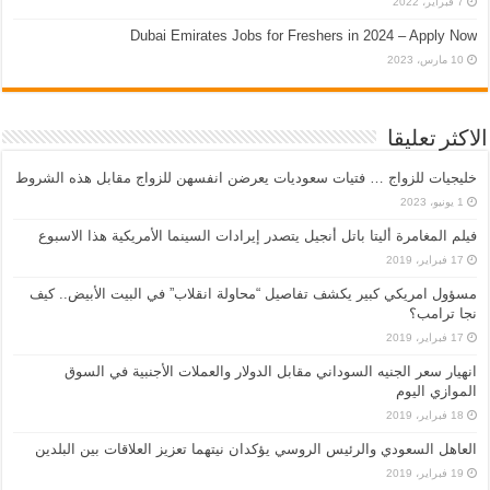
7 فبراير، 2022
Dubai Emirates Jobs for Freshers in 2024 – Apply Now
10 مارس، 2023
الاكثر تعليقا
خليجيات للزواج … فتيات سعوديات يعرضن انفسهن للزواج مقابل هذه الشروط
1 يونيو، 2023
فيلم المغامرة أليتا‭ ‬باتل أنجيل يتصدر إيرادات السينما الأمريكية هذا الاسبوع
17 فبراير، 2019
مسؤول امريكي كبير يكشف تفاصيل “محاولة انقلاب” في البيت الأبيض.. كيف
نجا ترامب؟
17 فبراير، 2019
انهيار سعر الجنيه السوداني مقابل الدولار والعملات الأجنبية في السوق
الموازي اليوم
18 فبراير، 2019
العاهل السعودي والرئيس الروسي يؤكدان نيتهما تعزيز العلاقات بين البلدين
19 فبراير، 2019