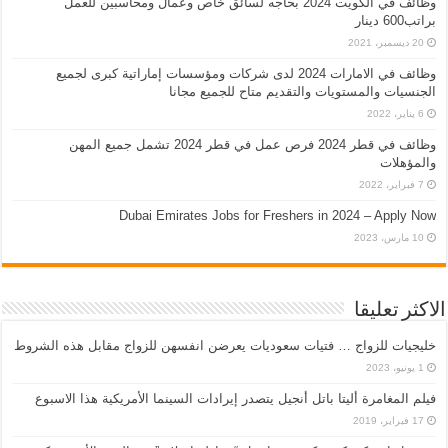
وظائف في الكويت 2024 بحاجه لسائق خاص وعمال ومحاسبين للعمل
براتب600 دينار
20 ديسمبر، 2021
وظائف في الامارات 2024 لدى شركات ومؤسسات إماراتية كبرى لجميع
الجنسيات والمستويات والتقديم متاح للجميع مجانا
6 يناير، 2022
وظائف في قطر 2024 فرص عمل في قطر 2024 تشمل جميع المهن
والمؤهلات
7 فبراير، 2022
Dubai Emirates Jobs for Freshers in 2024 – Apply Now
10 مارس، 2023
الاكثر تعليقا
خليجيات للزواج … فتيات سعوديات يعرضن انفسهن للزواج مقابل هذه الشروط
1 يونيو، 2023
فيلم المغامرة أليتا‭ ‬باتل أنجيل يتصدر إيرادات السينما الأمريكية هذا الاسبوع
17 فبراير، 2019