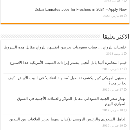
7 فبراير، 2022
Dubai Emirates Jobs for Freshers in 2024 – Apply Now
10 مارس، 2023
الاكثر تعليقا
خليجيات للزواج … فتيات سعوديات يعرضن انفسهن للزواج مقابل هذه الشروط
1 يونيو، 2023
فيلم المغامرة أليتا‭ ‬باتل أنجيل يتصدر إيرادات السينما الأمريكية هذا الاسبوع
17 فبراير، 2019
مسؤول امريكي كبير يكشف تفاصيل “محاولة انقلاب” في البيت الأبيض.. كيف
نجا ترامب؟
17 فبراير، 2019
انهيار سعر الجنيه السوداني مقابل الدولار والعملات الأجنبية في السوق
الموازي اليوم
18 فبراير، 2019
العاهل السعودي والرئيس الروسي يؤكدان نيتهما تعزيز العلاقات بين البلدين
19 فبراير، 2019