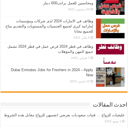
ومحاسبين للعمل براتب600 دينار
20 ديسمبر، 2021
وظائف في الامارات 2024 لدى شركات ومؤسسات
إماراتية كبرى لجميع الجنسيات والمستويات والتقديم متاح
للجميع مجانا
6 يناير، 2022
وظائف في قطر 2024 فرص عمل في قطر 2024 تشمل
جميع المهن والمؤهلات
7 فبراير، 2022
Dubai Emirates Jobs for Freshers in 2024 – Apply
Now
10 مارس، 2023
احدث المقالات
خليجيات للزواج … فتيات سعوديات يعرضن انفسهن للزواج مقابل هذه الشروط
1 يونيو، 2023