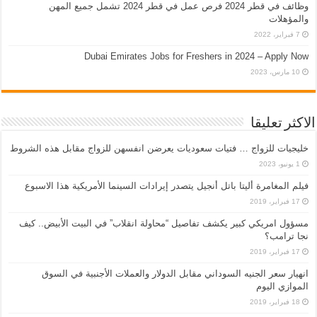
وظائف في قطر 2024 فرص عمل في قطر 2024 تشمل جميع المهن
والمؤهلات
7 فبراير، 2022
Dubai Emirates Jobs for Freshers in 2024 – Apply Now
10 مارس، 2023
الاكثر تعليقا
خليجيات للزواج … فتيات سعوديات يعرضن انفسهن للزواج مقابل هذه الشروط
1 يونيو، 2023
فيلم المغامرة أليتا‭ ‬باتل أنجيل يتصدر إيرادات السينما الأمريكية هذا الاسبوع
17 فبراير، 2019
مسؤول امريكي كبير يكشف تفاصيل “محاولة انقلاب” في البيت الأبيض.. كيف
نجا ترامب؟
17 فبراير، 2019
انهيار سعر الجنيه السوداني مقابل الدولار والعملات الأجنبية في السوق
الموازي اليوم
18 فبراير، 2019