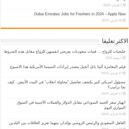
7 فبراير، 2022
Dubai Emirates Jobs for Freshers in 2024 – Apply Now
10 مارس، 2023
الاكثر تعليقا
خليجيات للزواج … فتيات سعوديات يعرضن انفسهن للزواج مقابل هذه الشروط
1 يونيو، 2023
فيلم المغامرة أليتا‭ ‬باتل أنجيل يتصدر إيرادات السينما الأمريكية هذا الاسبوع
17 فبراير، 2019
مسؤول امريكي كبير يكشف تفاصيل “محاولة انقلاب” في البيت الأبيض.. كيف
نجا ترامب؟
17 فبراير، 2019
انهيار سعر الجنيه السوداني مقابل الدولار والعملات الأجنبية في السوق
الموازي اليوم
18 فبراير، 2019
العاهل السعودي والرئيس الروسي يؤكدان نيتهما تعزيز العلاقات بين البلدين