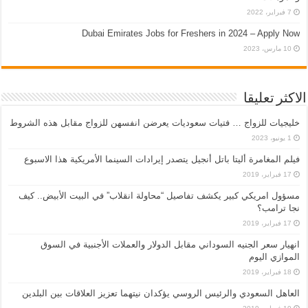
7 فبراير، 2022
Dubai Emirates Jobs for Freshers in 2024 – Apply Now
10 مارس، 2023
الاكثر تعليقا
خليجيات للزواج … فتيات سعوديات يعرضن انفسهن للزواج مقابل هذه الشروط
1 يونيو، 2023
فيلم المغامرة أليتا‭ ‬باتل أنجيل يتصدر إيرادات السينما الأمريكية هذا الاسبوع
17 فبراير، 2019
مسؤول امريكي كبير يكشف تفاصيل “محاولة انقلاب” في البيت الأبيض.. كيف
نجا ترامب؟
17 فبراير، 2019
انهيار سعر الجنيه السوداني مقابل الدولار والعملات الأجنبية في السوق
الموازي اليوم
18 فبراير، 2019
العاهل السعودي والرئيس الروسي يؤكدان نيتهما تعزيز العلاقات بين البلدين