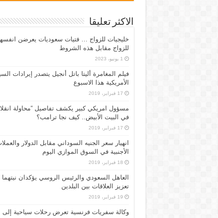
الاكثر تعليقا
خليجيات للزواج … فتيات سعوديات يعرضن انفسه
للزواج مقابل هذه الشروط
1 يونيو، 2023
فيلم المغامرة أليتا‭ ‬باتل أنجيل يتصدر إيرادات ال
الأمريكية هذا الاسبوع
17 فبراير، 2019
مسؤول امريكي كبير يكشف تفاصيل “محاولة انقلا
في البيت الأبيض.. كيف نجا ترامب؟
17 فبراير، 2019
انهيار سعر الجنيه السوداني مقابل الدولار والعملا
الأجنبية في السوق الموازي اليوم
18 فبراير، 2019
العاهل السعودي والرئيس الروسي يؤكدان نيتهما
تعزيز العلاقات بين البلدين
19 فبراير، 2019
وكالة سفريات فرنسية تعرض رحلات سياحية إلى