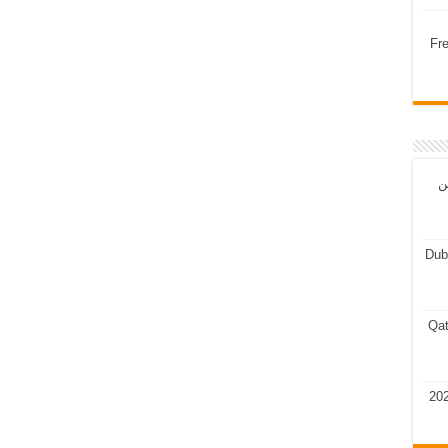
Fr
ن
Dub
Qat