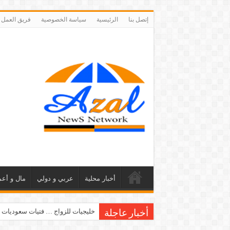
إتصل بنا
الرئيسية
سياسة الخصوصية
فريق العمل
أخبار محلية
عربي و دولي
مال و أعم
خليجيات للزواج … فتيات سعوديات 
أخبار عاجلة