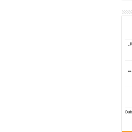
مال
ت
يم
Dub