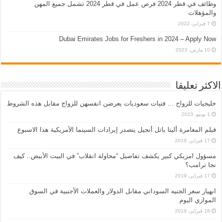
وظائف في قطر 2024 فرص عمل في قطر 2024 تشمل جميع المهن
والمؤهلات
7 فبراير، 2022
Dubai Emirates Jobs for Freshers in 2024 – Apply Now
10 مارس، 2023
الاكثر تعليقا
خليجيات للزواج … فتيات سعوديات يعرضن انفسهن للزواج مقابل هذه الشروط
1 يونيو، 2023
فيلم المغامرة أليتا‭ ‬باتل أنجيل يتصدر إيرادات السينما الأمريكية هذا الاسبوع
17 فبراير، 2019
مسؤول امريكي كبير يكشف تفاصيل “محاولة انقلاب” في البيت الأبيض.. كيف
نجا ترامب؟
17 فبراير، 2019
انهيار سعر الجنيه السوداني مقابل الدولار والعملات الأجنبية في السوق
الموازي اليوم
18 فبراير، 2019