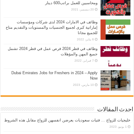
ومحاسبين للعمل براتب600 دينار
20 ديسمبر، 2021
وظائف في الامارات 2024 لدى شركات ومؤسسات
إماراتية كبرى لجميع الجنسيات والمستويات والتقديم متاح
للجميع مجانا
6 يناير، 2022
وظائف في قطر 2024 فرص عمل في قطر 2024 تشمل
جميع المهن والمؤهلات
7 فبراير، 2022
Dubai Emirates Jobs for Freshers in 2024 – Apply
Now
10 مارس، 2023
احدث المقالات
خليجيات للزواج … فتيات سعوديات يعرضن انفسهن للزواج مقابل هذه الشروط
1 يونيو، 2023