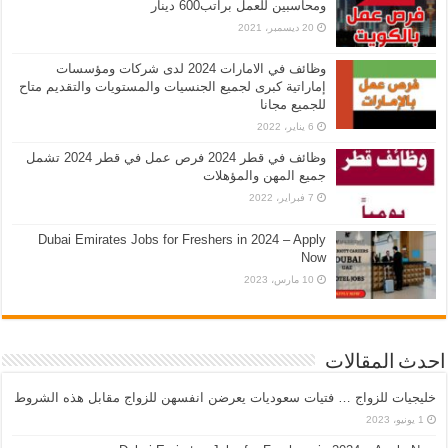
ومحاسبين للعمل براتب600 دينار
20 ديسمبر، 2021
وظائف في الامارات 2024 لدى شركات ومؤسسات
إماراتية كبرى لجميع الجنسيات والمستويات والتقديم متاح
للجميع مجانا
6 يناير، 2022
وظائف في قطر 2024 فرص عمل في قطر 2024 تشمل
جميع المهن والمؤهلات
7 فبراير، 2022
Dubai Emirates Jobs for Freshers in 2024 – Apply
Now
10 مارس، 2023
احدث المقالات
خليجيات للزواج … فتيات سعوديات يعرضن انفسهن للزواج مقابل هذه الشروط
1 يونيو، 2023