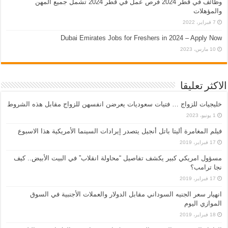
وظائف في قطر 2024 فرص عمل في قطر 2024 تشمل جميع المهن
والمؤهلات
7 فبراير، 2022
Dubai Emirates Jobs for Freshers in 2024 – Apply Now
10 مارس، 2023
الاكثر تعليقا
خليجيات للزواج … فتيات سعوديات يعرضن انفسهن للزواج مقابل هذه الشروط
1 يونيو، 2023
فيلم المغامرة أليتا‭ ‬باتل أنجيل يتصدر إيرادات السينما الأمريكية هذا الاسبوع
17 فبراير، 2019
مسؤول امريكي كبير يكشف تفاصيل “محاولة انقلاب” في البيت الأبيض.. كيف
نجا ترامب؟
17 فبراير، 2019
انهيار سعر الجنيه السوداني مقابل الدولار والعملات الأجنبية في السوق
الموازي اليوم
18 فبراير، 2019