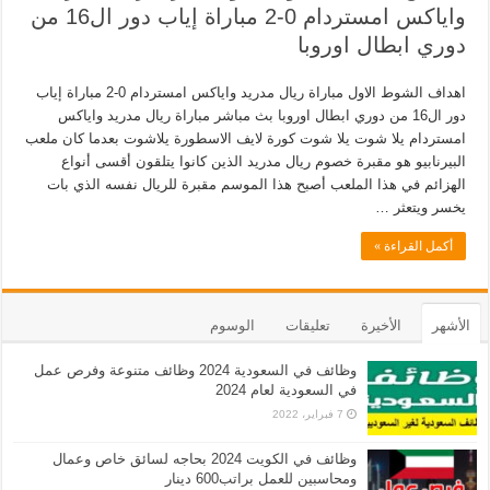
واياكس امستردام 0-2 مباراة إياب دور ال16 من
دوري ابطال اوروبا
اهداف الشوط الاول مباراة ريال مدريد واياكس امستردام 0-2 مباراة إياب
دور ال16 من دوري ابطال اوروبا بث مباشر مباراة ريال مدريد واياكس
امستردام يلا شوت يلا شوت كورة لايف الاسطورة يلاشوت بعدما كان ملعب
البيرنابيو هو مقبرة خصوم ريال مدريد الذين كانوا يتلقون أقسى أنواع
الهزائم في هذا الملعب أصبح هذا الموسم مقبرة للريال نفسه الذي بات
يخسر ويتعثر …
أكمل القراءة »
الأشهر
الأخيرة
تعليقات
الوسوم
وظائف في السعودية 2024 وظائف متنوعة وفرص عمل
في السعودية لعام 2024
7 فبراير، 2022
وظائف في الكويت 2024 بحاجه لسائق خاص وعمال
ومحاسبين للعمل براتب600 دينار