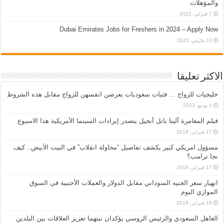
والمؤهلات
7 فبراير، 2022
Dubai Emirates Jobs for Freshers in 2024 – Apply Now
10 مارس، 2023
الاكثر تعليقا
خليجيات للزواج … فتيات سعوديات يعرضن انفسهن للزواج مقابل هذه الشروط
1 يونيو، 2023
فيلم المغامرة أليتا‭ ‬باتل أنجيل يتصدر إيرادات السينما الأمريكية هذا الاسبوع
17 فبراير، 2019
مسؤول امريكي كبير يكشف تفاصيل “محاولة انقلاب” في البيت الأبيض.. كيف
نجا ترامب؟
17 فبراير، 2019
انهيار سعر الجنيه السوداني مقابل الدولار والعملات الأجنبية في السوق
الموازي اليوم
18 فبراير، 2019
العاهل السعودي والرئيس الروسي يؤكدان نيتهما تعزيز العلاقات بين البلدين