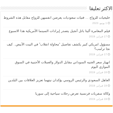
الاكثر تعليقا
خليجيات للزواج … فتيات سعوديات يعرضن انفسهن للزواج مقابل هذه الشروط
1 يونيو، 2023
فيلم المغامرة أليتا‭ ‬باتل أنجيل يتصدر إيرادات السينما الأمريكية هذا الاسبوع
17 فبراير، 2019
مسؤول امريكي كبير يكشف تفاصيل “محاولة انقلاب” في البيت الأبيض.. كيف
نجا ترامب؟
17 فبراير، 2019
انهيار سعر الجنيه السوداني مقابل الدولار والعملات الأجنبية في السوق
الموازي اليوم
18 فبراير، 2019
العاهل السعودي والرئيس الروسي يؤكدان نيتهما تعزيز العلاقات بين البلدين
19 فبراير، 2019
وكالة سفريات فرنسية تعرض رحلات سياحية إلى سوريا
19 فبراير، 2019