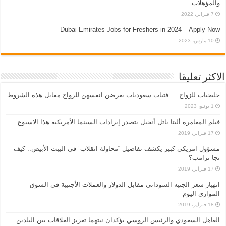
والمؤهلات
7 فبراير، 2022
Dubai Emirates Jobs for Freshers in 2024 – Apply Now
10 مارس، 2023
الاكثر تعليقا
خليجيات للزواج … فتيات سعوديات يعرضن انفسهن للزواج مقابل هذه الشروط
1 يونيو، 2023
فيلم المغامرة أليتا‭ ‬باتل أنجيل يتصدر إيرادات السينما الأمريكية هذا الاسبوع
17 فبراير، 2019
مسؤول امريكي كبير يكشف تفاصيل “محاولة انقلاب” في البيت الأبيض.. كيف
نجا ترامب؟
17 فبراير، 2019
انهيار سعر الجنيه السوداني مقابل الدولار والعملات الأجنبية في السوق
الموازي اليوم
18 فبراير، 2019
العاهل السعودي والرئيس الروسي يؤكدان نيتهما تعزيز العلاقات بين البلدين