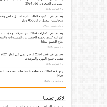
عمل في السعودية لعام 2024
7 فبراير، 2022
وظائف في الكويت 2024 بحاجه لسائق خاص وع
ومحاسبين للعمل براتب600 دينار
20 ديسمبر، 2021
وظائف في الامارات 2024 لدى شركات ومؤسسا
إماراتية كبرى لجميع الجنسيات والمستويات والتقد
متاح للجميع مجانا
6 يناير، 2022
وظائف في قطر 2024 فرص عمل في قطر 2024
تشمل جميع المهن والمؤهلات
7 فبراير، 2022
ai Emirates Jobs for Freshers in 2024 – Apply
Now
10 مارس، 2023
الاكثر تعليقا
خليجيات للزواج … فتيات سعوديات يعرضن انفسه