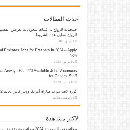
احدث المقالات
خليجيات للزواج … فتيات سعوديات يعرضن انفسه
للزواج مقابل هذه الشروط
1 يونيو، 2023
ai Emirates Jobs for Freshers in 2024 – Apply
Now
10 مارس، 2023
ar Airways Has 220 Available Jobs Vacancies
for General Staff
10 مارس، 2023
كورة لايف موعد مباراة أمريكا وويلز كأس لعالم 2022
22 نوفمبر، 2022
الاكثر مشاهدة
وظائف في السعودية 2024 وظائف متنوعة وفرص