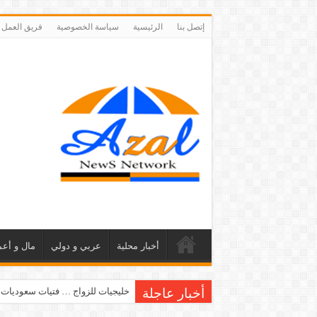
إتصل بنا
الرئيسية
سياسة الخصوصية
فريق العمل
أخبار محلية
عربي و دولي
مال و أعم
أخبار عاجلة
خليجيات للزواج … فتيات سعوديات