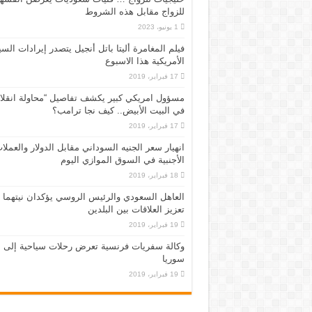
للزواج مقابل هذه الشروط
1 يونيو، 2023
فيلم المغامرة أليتا‭ ‬باتل أنجيل يتصدر إيرادات ال
الأمريكية هذا الاسبوع
17 فبراير، 2019
مسؤول امريكي كبير يكشف تفاصيل “محاولة انقلا
في البيت الأبيض.. كيف نجا ترامب؟
17 فبراير، 2019
انهيار سعر الجنيه السوداني مقابل الدولار والعملا
الأجنبية في السوق الموازي اليوم
18 فبراير، 2019
العاهل السعودي والرئيس الروسي يؤكدان نيتهما
تعزيز العلاقات بين البلدين
19 فبراير، 2019
وكالة سفريات فرنسية تعرض رحلات سياحية إلى
سوريا
19 فبراير، 2019