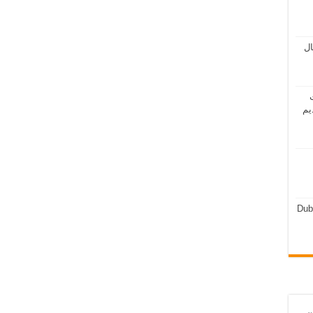
مال
ت
يم
Dub
ن