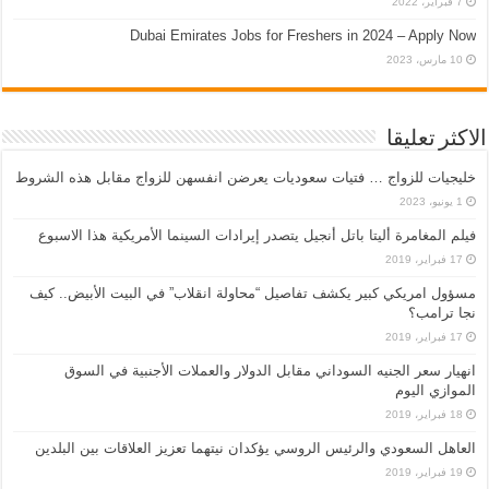
7 فبراير، 2022
Dubai Emirates Jobs for Freshers in 2024 – Apply Now
10 مارس، 2023
الاكثر تعليقا
خليجيات للزواج … فتيات سعوديات يعرضن انفسهن للزواج مقابل هذه الشروط
1 يونيو، 2023
فيلم المغامرة أليتا‭ ‬باتل أنجيل يتصدر إيرادات السينما الأمريكية هذا الاسبوع
17 فبراير، 2019
مسؤول امريكي كبير يكشف تفاصيل “محاولة انقلاب” في البيت الأبيض.. كيف
نجا ترامب؟
17 فبراير، 2019
انهيار سعر الجنيه السوداني مقابل الدولار والعملات الأجنبية في السوق
الموازي اليوم
18 فبراير، 2019
العاهل السعودي والرئيس الروسي يؤكدان نيتهما تعزيز العلاقات بين البلدين
19 فبراير، 2019