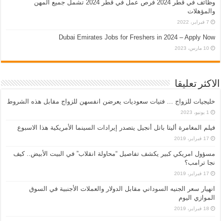
وظائف في قطر 2024 فرص عمل في قطر 2024 تشمل جميع المهن
والمؤهلات
7 فبراير، 2022
Dubai Emirates Jobs for Freshers in 2024 – Apply Now
10 مارس، 2023
الاكثر تعليقا
خليجيات للزواج … فتيات سعوديات يعرضن انفسهن للزواج مقابل هذه الشروط
1 يونيو، 2023
فيلم المغامرة أليتا‭ ‬باتل أنجيل يتصدر إيرادات السينما الأمريكية هذا الاسبوع
17 فبراير، 2019
مسؤول امريكي كبير يكشف تفاصيل “محاولة انقلاب” في البيت الأبيض.. كيف
نجا ترامب؟
17 فبراير، 2019
انهيار سعر الجنيه السوداني مقابل الدولار والعملات الأجنبية في السوق
الموازي اليوم
18 فبراير، 2019