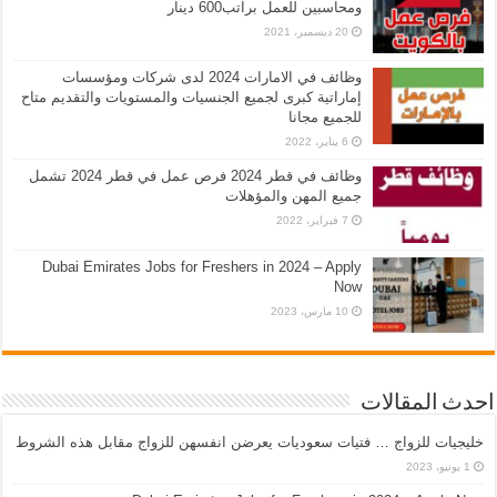
ومحاسبين للعمل براتب600 دينار
20 ديسمبر، 2021
وظائف في الامارات 2024 لدى شركات ومؤسسات
إماراتية كبرى لجميع الجنسيات والمستويات والتقديم متاح
للجميع مجانا
6 يناير، 2022
وظائف في قطر 2024 فرص عمل في قطر 2024 تشمل
جميع المهن والمؤهلات
7 فبراير، 2022
Dubai Emirates Jobs for Freshers in 2024 – Apply
Now
10 مارس، 2023
احدث المقالات
خليجيات للزواج … فتيات سعوديات يعرضن انفسهن للزواج مقابل هذه الشروط
1 يونيو، 2023