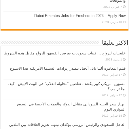
والمؤهلات
7 فبراير، 2022
Dubai Emirates Jobs for Freshers in 2024 – Apply Now
10 مارس، 2023
الاكثر تعليقا
خليجيات للزواج … فتيات سعوديات يعرضن انفسهن للزواج مقابل هذه الشروط
1 يونيو، 2023
فيلم المغامرة أليتا‭ ‬باتل أنجيل يتصدر إيرادات السينما الأمريكية هذا الاسبوع
17 فبراير، 2019
مسؤول امريكي كبير يكشف تفاصيل “محاولة انقلاب” في البيت الأبيض.. كيف
نجا ترامب؟
17 فبراير، 2019
انهيار سعر الجنيه السوداني مقابل الدولار والعملات الأجنبية في السوق
الموازي اليوم
18 فبراير، 2019
العاهل السعودي والرئيس الروسي يؤكدان نيتهما تعزيز العلاقات بين البلدين