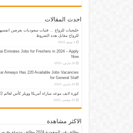
احدث المقالات
خليجيات للزواج … فتيات سعوديات يعرضن انفسه
للزواج مقابل هذه الشروط
1 يونيو، 2023
ai Emirates Jobs for Freshers in 2024 – Apply
Now
10 مارس، 2023
ar Airways Has 220 Available Jobs Vacancies
for General Staff
10 مارس، 2023
كورة لايف موعد مباراة أمريكا وويلز كأس لعالم 2022
22 نوفمبر، 2022
الاكثر مشاهدة
وظائف في السعودية 2024 وظائف متنوعة وفرص