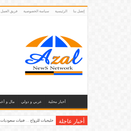
إتصل بنا
الرئيسية
سياسة الخصوصية
فريق العمل
أخبار محلية
عربي و دولي
مال و أعم
أخبار عاجلة
خليجيات للزواج … فتيات سعوديات