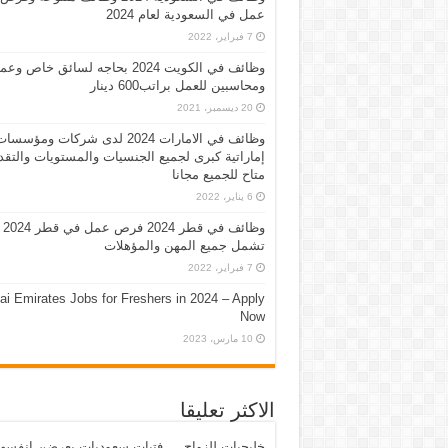
عمل في السعودية لعام 2024
7 فبراير، 2022
وظائف في الكويت 2024 بحاجه لسائق خاص وع
ومحاسبين للعمل براتب600 دينار
20 ديسمبر، 2021
وظائف في الامارات 2024 لدى شركات ومؤسسا
إماراتية كبرى لجميع الجنسيات والمستويات والتقد
متاح للجميع مجانا
6 يناير، 2022
وظائف في قطر 2024 فرص عمل في قطر 2024
تشمل جميع المهن والمؤهلات
7 فبراير، 2022
ai Emirates Jobs for Freshers in 2024 – Apply
Now
10 مارس، 2023
الاكثر تعليقا
خليجيات للزواج … فتيات سعوديات يعرضن انفسه