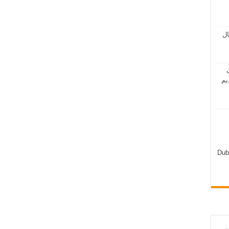
مال
ت
يم
Dub
ن