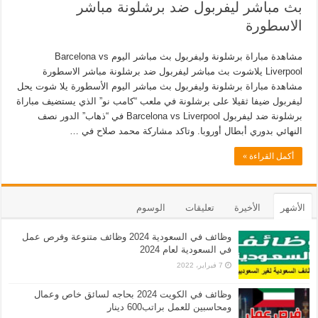
بث مباشر ليفربول ضد برشلونة مباشر
الاسطورة
مشاهدة مباراة برشلونة وليفربول بث مباشر اليوم Barcelona vs
Liverpool يلاشوت بث مباشر ليفربول ضد برشلونة مباشر الاسطورة
مشاهدة مباراة برشلونة وليفربول بث مباشر اليوم الأسطورة يلا شوت يحل
ليفربول ضيفا ثقيلا على برشلونة في ملعب “كامب نو” الذي يستضيف مباراة
برشلونة ضد ليفربول Barcelona vs Liverpool في “ذهاب” الدور نصف
النهائي بدوري أبطال أوروبا. وتاكد مشاركة محمد صلاح في …
أكمل القراءة »
الأشهر
الأخيرة
تعليقات
الوسوم
وظائف في السعودية 2024 وظائف متنوعة وفرص عمل
في السعودية لعام 2024
7 فبراير، 2022
وظائف في الكويت 2024 بحاجه لسائق خاص وعمال
ومحاسبين للعمل براتب600 دينار