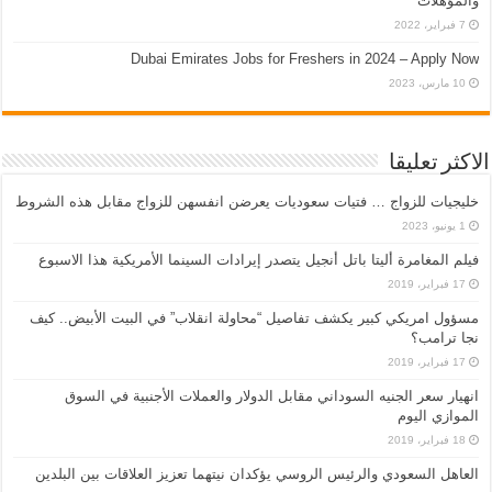
والمؤهلات
7 فبراير، 2022
Dubai Emirates Jobs for Freshers in 2024 – Apply Now
10 مارس، 2023
الاكثر تعليقا
خليجيات للزواج … فتيات سعوديات يعرضن انفسهن للزواج مقابل هذه الشروط
1 يونيو، 2023
فيلم المغامرة أليتا‭ ‬باتل أنجيل يتصدر إيرادات السينما الأمريكية هذا الاسبوع
17 فبراير، 2019
مسؤول امريكي كبير يكشف تفاصيل “محاولة انقلاب” في البيت الأبيض.. كيف
نجا ترامب؟
17 فبراير، 2019
انهيار سعر الجنيه السوداني مقابل الدولار والعملات الأجنبية في السوق
الموازي اليوم
18 فبراير، 2019
العاهل السعودي والرئيس الروسي يؤكدان نيتهما تعزيز العلاقات بين البلدين