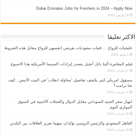
Dubai Emirates Jobs for Freshers in 2024 – Apply Now
10 مارس، 2023
الاكثر تعليقا
خليجيات للزواج … فتيات سعوديات يعرضن انفسهن للزواج مقابل هذه الشروط
1 يونيو، 2023
فيلم المغامرة أليتا‭ ‬باتل أنجيل يتصدر إيرادات السينما الأمريكية هذا الاسبوع
17 فبراير، 2019
مسؤول امريكي كبير يكشف تفاصيل “محاولة انقلاب” في البيت الأبيض.. كيف
نجا ترامب؟
17 فبراير، 2019
انهيار سعر الجنيه السوداني مقابل الدولار والعملات الأجنبية في السوق
الموازي اليوم
18 فبراير، 2019
العاهل السعودي والرئيس الروسي يؤكدان نيتهما تعزيز العلاقات بين البلدين
19 فبراير، 2019