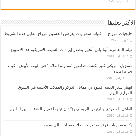
10 مارس، 2023
الاكثر تعليقا
خليجيات للزواج … فتيات سعوديات يعرضن انفسهن للزواج مقابل هذه الشروط
1 يونيو، 2023
فيلم المغامرة أليتا‭ ‬باتل أنجيل يتصدر إيرادات السينما الأمريكية هذا الاسبوع
17 فبراير، 2019
مسؤول امريكي كبير يكشف تفاصيل “محاولة انقلاب” في البيت الأبيض.. كيف
نجا ترامب؟
17 فبراير، 2019
انهيار سعر الجنيه السوداني مقابل الدولار والعملات الأجنبية في السوق
الموازي اليوم
18 فبراير، 2019
العاهل السعودي والرئيس الروسي يؤكدان نيتهما تعزيز العلاقات بين البلدين
19 فبراير، 2019
وكالة سفريات فرنسية تعرض رحلات سياحية إلى سوريا
19 فبراير، 2019