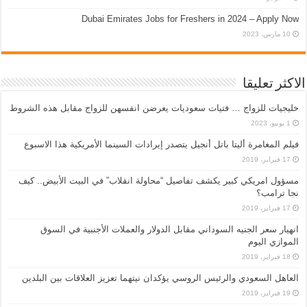
Dubai Emirates Jobs for Freshers in 2024 – Apply Now
10 مارس، 2023
الاكثر تعليقا
خليجيات للزواج … فتيات سعوديات يعرضن انفسهن للزواج مقابل هذه الشروط
1 يونيو، 2023
فيلم المغامرة أليتا‭ ‬باتل أنجيل يتصدر إيرادات السينما الأمريكية هذا الاسبوع
17 فبراير، 2019
مسؤول امريكي كبير يكشف تفاصيل “محاولة انقلاب” في البيت الأبيض.. كيف
نجا ترامب؟
17 فبراير، 2019
انهيار سعر الجنيه السوداني مقابل الدولار والعملات الأجنبية في السوق
الموازي اليوم
18 فبراير، 2019
العاهل السعودي والرئيس الروسي يؤكدان نيتهما تعزيز العلاقات بين البلدين
19 فبراير، 2019